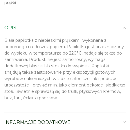
prążki
OPIS
Biała papilotka z niebieskimi prążkami, wykonana z
odpornego na tłuszcz papieru. Papilotka jest przeznaczony
do wypieku w temperaturze do 220°C, nadaje się także do
zamrażania. Produkt nie jest samonośny, wymaga
dodatkowej blaszki lub stelaża do wypieku. Papilotki
znajdują także zastosowanie przy ekspozycji gotowych
wyrobów cukierniczych w ladzie chłoniczej jak i podczas
uroczystości i przyjęć m.in. jako element dekoracji słodkiego
stołu. Świetnie sprawdzą się do trufli, ptysiowych kremów,
bez, tart, éclairs i pączków.
INFORMACJE DODATKOWE