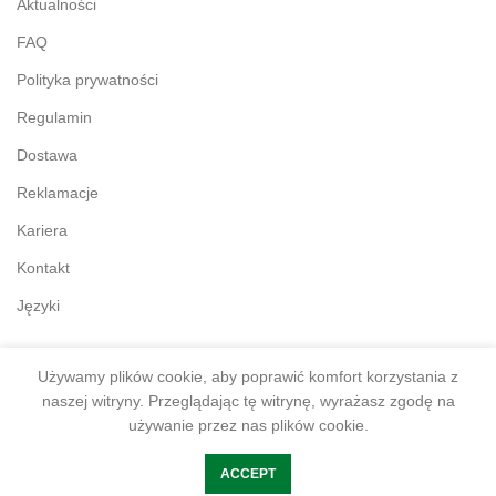
Aktualności
FAQ
Polityka prywatności
Regulamin
Dostawa
Reklamacje
Kariera
Kontakt
Języki
Używamy plików cookie, aby poprawić komfort korzystania z
naszej witryny. Przeglądając tę witrynę, wyrażasz zgodę na
używanie przez nas plików cookie.
www.akte.com.pl – Twój partner w biznesie – usługi Outsourcing
ACCEPT
IT dla biznesu – Poznań